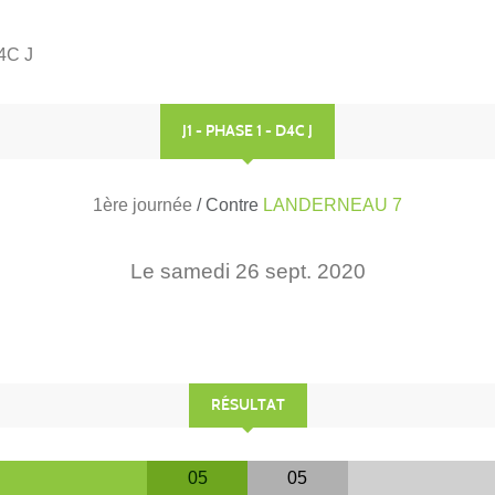
D4C J
J1 - PHASE 1 - D4C J
1ère journée
/ Contre
LANDERNEAU 7
Le
samedi
26
sept.
2020
RÉSULTAT
05
05