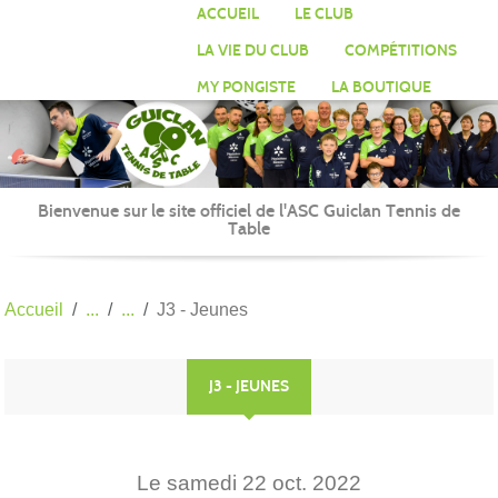
Panneau de gestion des cookies
ACCUEIL
LE CLUB
LA VIE DU CLUB
COMPÉTITIONS
MY PONGISTE
LA BOUTIQUE
Bienvenue sur le site officiel de l'ASC Guiclan Tennis de
Table
Accueil
J3 - Jeunes
J3 - JEUNES
Le
samedi
22
oct.
2022